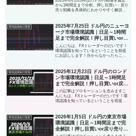
2025年6月11日時点のドル円相場を週足
から1時間足まで分析。押し目買い・戻り
売り戦略を具体的にわかりやすく解説し
ます。
2025年7月25日 ドル円のニューヨ
環境認識毎日更新
ーク市場環境認識｜日足～1時間
足まで完全解説！押し目買いor戻
り売り戦略は？
こんにちは、FXトレーダーのだいです！
環境認識を知っているということを前提
にお話しします！分からなかったらこち
らをタップ本日【2025年7月25日ニュー
ヨーク市場】のドル円の環境認識をまと
めました。トレード前に「目線の確認」
2025年12月23日 ドル円のロンド
環境認識毎日更新
「戦略の立て直し...
ン市場環境認識｜日足～1時間足
まで完全解説！押し目買いor戻り
売り戦略は？
この記事はプロモーションを含みますこ
んにちは、FXトレーダーのだいです！環
境認識を知っているということを前提に
お話しします！分からなかったらこちら
をタップ本日【2025年12月23日ロンドン
市場】のドル円の環境認識をまとめまし
2026年1月5日 ドル円の東京市場
環境認識毎日更新
た。トレード前...
環境認識｜日足～1時間足まで完
全解説！押し目買いor戻り売り戦
略は？