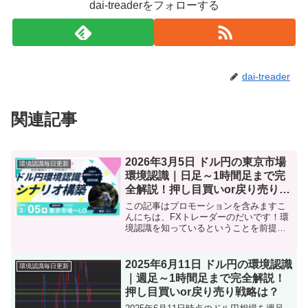
dai-treaderをフォローする
dai-treader
関連記事
2026年3月5日 ドル円の東京市場
環境認識毎日更新
環境認識｜日足～1時間足まで完
全解説！押し目買いor戻り売り戦
略は？
この記事はプロモーションを含みますこ
んにちは、FXトレーダーのだいです！環
境認識を知っているということを前提に
お話しします！分からなかったらこちら
をタップ本日【2026年3月5日東京市場】
のドル円の環境認識をまとめました。ト
2025年6月11日 ドル円の環境認識
環境認識毎日更新
レード前に「目線...
｜週足～1時間足まで完全解説！
押し目買いor戻り売り戦略は？