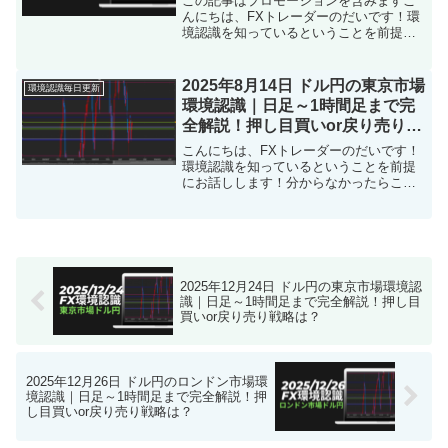
この記事はプロモーションを含みますこ
んにちは、FXトレーダーのだいです！環
境認識を知っているということを前提に
お話しします！分からなかったらこちら
をタップ本日【2026年1月5日東京市場】
のドル円の環境認識をまとめました。ト
2025年8月14日 ドル円の東京市場
環境認識毎日更新
レード前に「目線...
環境認識｜日足～1時間足まで完
全解説！押し目買いor戻り売り戦
略は？
こんにちは、FXトレーダーのだいです！
環境認識を知っているということを前提
にお話しします！分からなかったらこち
らをタップ本日【2025年8月14日東京市
場】のドル円の環境認識をまとめまし
た。トレード前に「目線の確認」「戦略
の立て直し」にお使...
2025年12月24日 ドル円の東京市場環境認
識｜日足～1時間足まで完全解説！押し目
買いor戻り売り戦略は？
2025年12月26日 ドル円のロンドン市場環
境認識｜日足～1時間足まで完全解説！押
し目買いor戻り売り戦略は？