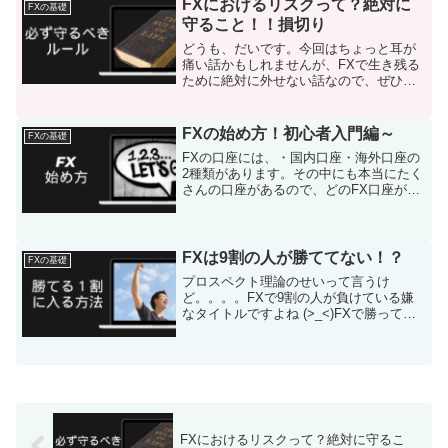
FXにおけるリスクって？絶対に
FXの基礎
です。簡単...
守ること！！損切り
どうも、だいです。今回はちょっと耳が
痛い話かもしれませんが、FXで生き残る
ために絶対に外せない話なので、ぜひ最
後まで読んでください。FXと聞くと、主
婦が片手間で月に数百万円一発逆転で人
生が変わったみたいな夢のある話を目に
FXの始め方！初心者入門編～
FXの基礎
することも多いですよ...
FXの口座には、・国内口座・海外口座の
2種類があります。その中にも本当にたく
さんの口座があるので、どのFX口座が良
いのか分からない！！と迷ってしまう方
も多いのではないでしょうか？結論から
言うと、圧倒的に国内口座がおすすめで
す。僕自身、国内・...
FXは9割の人が勝ててない！？
FXの基礎
プロスペクト理論のせいって言うけ
ど。。。。FXで9割の人が負けている嫌
なタイトルですよね (>_<)FXで勝ってい
るのは全体の1割、残りの9割は負けてい
る。こんな話を一度は聞いたことがある
と思います。この話を聞いて、あなたは
どう感じましたか...
FXにおけるリスクって？絶対に守るこ