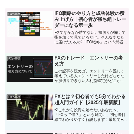
IFO戦略のやり方と成功体験の積
FXの基礎
み上げ方｜初心者が勝ち組トレー
ダーになる第一歩
FXでなかなか勝てない。損切りが怖くて
指を加えて見ているだけ。そんなあなた
に届けたいのが「IFO戦略」という武器。
この記事では、初心者でも再現性の高い
IFO注文のやり方と、成功体験を積み上げ
るためのステップを解説します。✔ IFO
FXのトレード エントリーの考
FXの基礎
注文とは？...
え方
この記事を読めば、エントリーを難しく
考えている人エントリーしたけどなかな
か損切りできない人利益確定がどこかわ
からない人といった方々達が、シンプル
に捉えるべきだ。ということがわかりま
す。何故、どういった根拠でエントリー
FXとは？初心者でも5分でわかる
FXの基礎
したのか。見直すきっかけ...
超入門ガイド【2025年最新版】
💡これから投資を始めたいあなたへ。
「FXって何？」という疑問に、初心者目
線でわかりやすく解説します！最短でFX
を始める方法も紹介します。FXとは？ざ
っくり解説！FXとは「Foreign
Exchange（外国為替証拠金取引）」の略