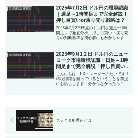
たらこちらをタップ本日【2025年7月15
日ニューヨーク市場】のドル円の環境認
2025年7月2日 ドル円の環境認識
環境認識毎日更新
識をまとめました。...
｜週足～1時間足まで完全解説！
押し目買いor戻り売り戦略は？
2025年7月2日時点のドル円を週足〜1時
間足まで徹底分析。押し目買い・戻り売
りの判断基準を初心者にもわかりやすく
解説します。
2025年9月1２日 ドル円のニュー
環境認識毎日更新
ヨーク市場環境認識｜日足～1時
間足まで完全解説！押し目買いor
戻り売り戦略は？
こんにちは、FXトレーダーのだいです！
環境認識を知っているということを前提
にお話しします！分からなかったらこち
らをタップ本日【2025年9月12日ニュー
ヨーク市場】のドル円の環境認識をまと
めました。トレード前に「目線の確認」
「戦略の立て直し...
フラクタル構造とは