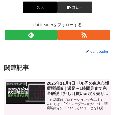
X
コピー
dai-treaderをフォローする
dai-treader
関連記事
2025年11月4日 ドル円の東京市場
環境認識毎日更新
環境認識｜週足～1時間足まで完
全解説！押し目買いor戻り売り戦
略は？
この記事はプロモーションを含みますこ
んにちは、FXトレーダーのだいです！環
境認識を知っているということを前提に
お話しします！分からなかったらこちら