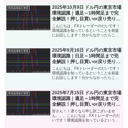
をタップ本日【2025年11月4日東京市
場】のドル円の環境認識をまとめまし
2025年10月9日 ドル円の東京市場
環境認識毎日更新
た。トレード前に「目...
環境認識｜週足～1時間足まで完
全解説！押し目買いor戻り売り戦
略は？
こんにちは、FXトレーダーのだいです！
環境認識を知っているということを前提
にお話しします！分からなかったらこち
らをタップ本日【2025年10月9日東京市
場】のドル円の環境認識をまとめまし
た。トレード前に「目線の確認」「戦略
2025年9月16日 ドル円の東京市場
環境認識毎日更新
の立て直し」にお使...
環境認識｜日足～1時間足まで完
全解説！押し目買いor戻り売り戦
略は？
こんにちは、FXトレーダーのだいです！
環境認識を知っているということを前提
にお話しします！分からなかったらこち
らをタップ本日【2025年9月16日東京市
場】のドル円の環境認識をまとめまし
た。トレード前に「目線の確認」「戦略
2025年7月15日 ドル円の東京市場
環境認識毎日更新
の立て直し」にお使...
環境認識｜週足～1時間足まで完
全解説！押し目買いor戻り売り戦
略は？
皆さん！！遅くなり申し訳ございませ
ん。。。こんにちは、FXトレーダーのだ
いです！環境認識を知っているというこ
とを前提にお話しします！分からなかっ