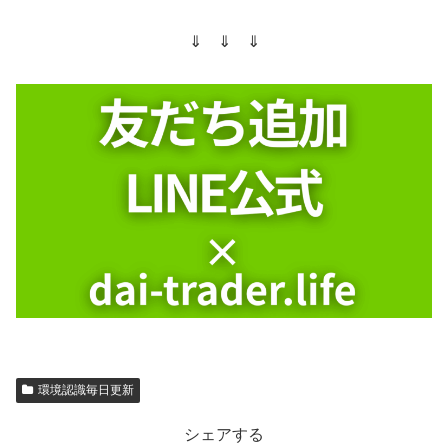
⇓ ⇓ ⇓
環境認識毎日更新
シェアする