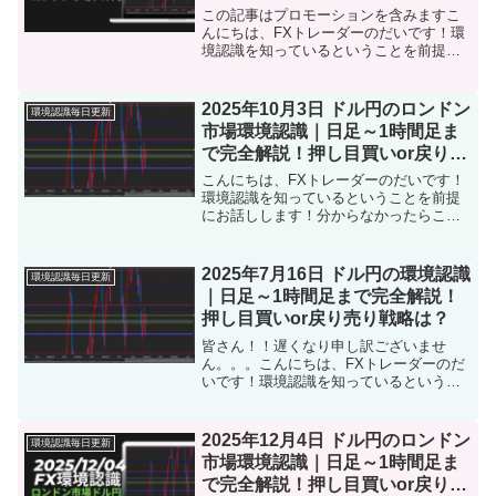
売り戦略は？
この記事はプロモーションを含みますこ
んにちは、FXトレーダーのだいです！環
境認識を知っているということを前提に
お話しします！分からなかったらこちら
をタップ本日【2025年12月18日ロンドン
市場】のドル円の環境認識をまとめまし
2025年10月3日 ドル円のロンドン
環境認識毎日更新
た。トレード前...
市場環境認識｜日足～1時間足ま
で完全解説！押し目買いor戻り売
り戦略は？
こんにちは、FXトレーダーのだいです！
環境認識を知っているということを前提
にお話しします！分からなかったらこち
らをタップ本日【2025年10月3日ロンド
ン市場】のドル円の環境認識をまとめま
した。トレード前に「目線の確認」「戦
2025年7月16日 ドル円の環境認識
環境認識毎日更新
略の立て直し」に...
｜日足～1時間足まで完全解説！
押し目買いor戻り売り戦略は？
皆さん！！遅くなり申し訳ございませ
ん。。。こんにちは、FXトレーダーのだ
いです！環境認識を知っているというこ
とを前提にお話しします！分からなかっ
たらこちらをタップ本日【2025年7月16
日ニューヨーク市場】のドル円の環境認
2025年12月4日 ドル円のロンドン
環境認識毎日更新
識をまとめました。...
市場環境認識｜日足～1時間足ま
で完全解説！押し目買いor戻り売