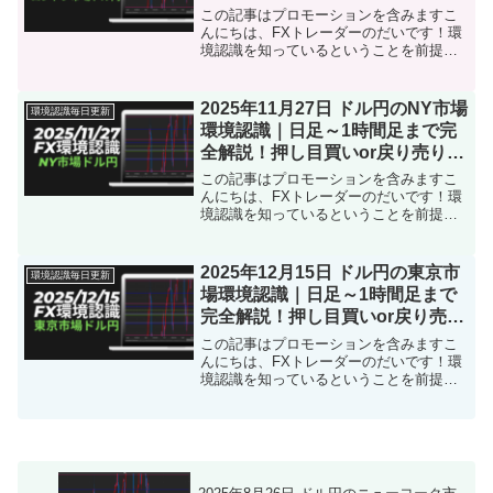
り戦略は？
この記事はプロモーションを含みますこ
んにちは、FXトレーダーのだいです！環
境認識を知っているということを前提に
お話しします！分からなかったらこちら
をタップ本日【2025年12月4日ロンドン
市場】のドル円の環境認識をまとめまし
2025年11月27日 ドル円のNY市場
環境認識毎日更新
た。トレード前に...
環境認識｜日足～1時間足まで完
全解説！押し目買いor戻り売り戦
略は？
この記事はプロモーションを含みますこ
んにちは、FXトレーダーのだいです！環
境認識を知っているということを前提に
お話しします！分からなかったらこちら
をタップ本日【2025年11月27日NY市場】
のドル円の環境認識をまとめました。ト
2025年12月15日 ドル円の東京市
環境認識毎日更新
レード前に「...
場環境認識｜日足～1時間足まで
完全解説！押し目買いor戻り売り
戦略は？
この記事はプロモーションを含みますこ
んにちは、FXトレーダーのだいです！環
境認識を知っているということを前提に
お話しします！分からなかったらこちら
をタップ本日【2025年12月15日東京市
場】のドル円の環境認識をまとめまし
た。トレード前に「...