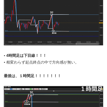
•
4時間足
は
下
目線！！！
• 相変わらず起点終点の中で方向感が無い。
最後は、１時間足！！！！！！！