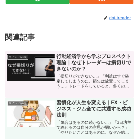
dai-treader
関連記事
行動経済学から学ぶプロスペクト
マインドが9割
理論｜なぜトレーダーは損切りで
きないのか？
「損切りができない…」「利益はすぐ確
定してしまうのに、損失は放置してしま
う…」トレードをしていると、多くの人
がこのような経験をします。実はこれ、
あなたの意志が弱いからではなく、人間
の脳の仕組みそのものなのです。この現
習慣化が人生を変える｜FX・ビ
マインドが9割
象を科学的に説明してくれ...
ジネス・ジム全てに共通する成功
法則
「気合はあるのに続かない…」「3日坊主
で終わるのは自分の意思が弱いから？」
「やりたいことはあるのに、なぜか結果
が出ない」「夢や目標、なりたい自分を