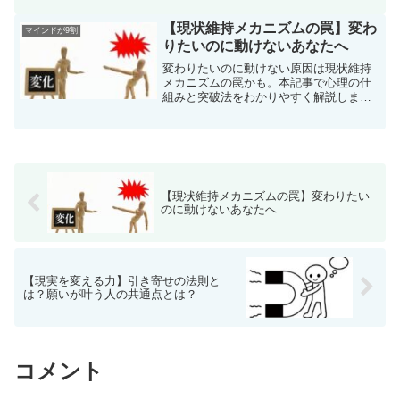
すが、それを本当に叶えられる人はごく
わずか。その差は才能や運ではなく、目
【現状維持メカニズムの罠】変わ
マインドが9割
的と目標の立て方、そ...
りたいのに動けないあなたへ
変わりたいのに動けない原因は現状維持
メカニズムの罠かも。本記事で心理の仕
組みと突破法をわかりやすく解説しま
す。
【現状維持メカニズムの罠】変わりたい
のに動けないあなたへ
【現実を変える力】引き寄せの法則と
は？願いが叶う人の共通点とは？
コメント