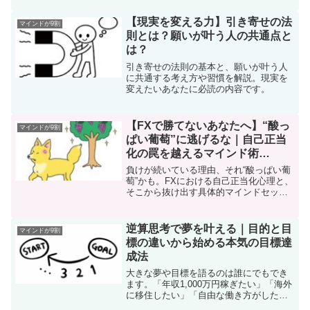
しっかりとイメージできているのに」こ
んな経験、ありませんか？実はこれ、才
【現実を変える力】引き寄せの法
マインドが9割
能や根性の問題ではあり...
則とは？願いが叶う人の共通点と
は？
引き寄せの法則の基本と、願いが叶う人
に共通する考え方や習慣を解説。現実を
変えたいあなたに必読の内容です。
【FXで勝てないあなたへ】“酸っ
マインドが9割
ぱい葡萄”に逃げるな｜自己正当
化の罠を越えるマインド術
【2025年最新版】
負けが続いている理由、それ“酸っぱい葡
萄”かも。FXにおける自己正当化心理と、
そこから抜け出す具体的マインドセット
を解説します。
逆算思考で夢を叶える｜目的と目
マインドが9割
標の違いから始める本気の目標達
成法
大きな夢や目標を語るのは誰にでもでき
ます。「年収1,000万円稼ぎたい」「海外
に移住したい」「自由な働き方がした
い」…こういう言葉は簡単に口にできま