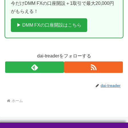
今だけDMM FXの口座開設＋1取引で最大20,000円
がもらえる！
▶ DMM FXの口座開設はこちら
dai-treaderをフォローする
dai-treader
ホーム