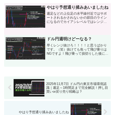
やはり予想通り揉みあいましたね
トレード日記
週足などの上位足の水平線付近ではサポ
ートされるかされないかの節目のライン
になるのでカイアシレベルではレンジに
なる傾向がありますね。短期的に売りた
い人。買いたい人が週足のレート付近で
拮抗しているのが相場から読み取れるで
しょう。４時間足や１時間...
ドル円週明けどーなる？
トレード日記
早くレンジ抜けろ！！！！と思うばかり
です。（笑）抜けても焦って飛び乗りは
NGですよ！飛び乗って損切りした後に思
惑通りいくのがこのFXですから（笑）同
じ戦略だ！！って思ったらコメントくだ
さいね＾＾あ、ちなみに今の週足前回高
値にひいてあるピンク...
2025年11月7日 ドル円の東京市場環境認
識｜週足～1時間足まで完全解説！押し目
買いor戻り売り戦略は？
やはり予想通り揉みあいましたね